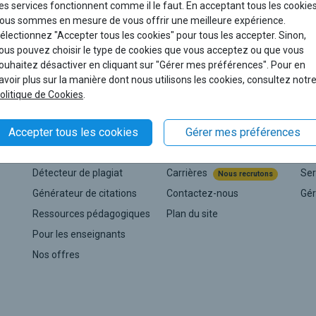
es services fonctionnent comme il le faut. En acceptant tous les cookies
ous sommes en mesure de vous offrir une meilleure expérience.
électionnez "Accepter tous les cookies" pour tous les accepter. Sinon,
ous pouvez choisir le type de cookies que vous acceptez ou que vous
ouhaitez désactiver en cliquant sur "Gérer mes préférences". Pour en
avoir plus sur la manière dont nous utilisons les cookies, consultez notr
olitique de Cookies
.
Services
L'entreprise
Ai
Accepter tous les cookies
Gérer mes préférences
Correcteur de grammaire
À propos
Cen
Détecteur de plagiat
Carrières
Ser
Nous recrutons
Générateur de citations
Contactez-nous
Gér
Ressources pédagogiques
Plan du site
Pour les enseignants
Nos offres