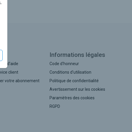
,
e
de
Informations légales
tre d'aide
Code d'honneur
vice client
Conditions d'utilisation
er votre abonnement
Politique de confidentialité
Avertissement sur les cookies
Paramètres des cookies
RGPD