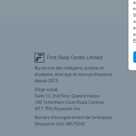
s
n
S
v
s
s
P
First Study Centre Limited
Au service des collégiens, lycéens et
étudiants, ainsi que de leurs professeurs
depuis 2013.
Siège social:
Suite 12, 2nd Floor, Queens House,
180 Tottenham Court Road,
Londres,
W1T 7PD,
Royaume-Uni
Numéro d'enregistrement de l'entreprise
(Royaume-Uni): 08575242