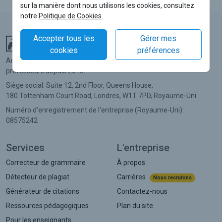
sur la manière dont nous utilisons les cookies, consultez
notre
Politique de Cookies
.
Accepter tous les
Gérer mes
First Study Centre Limited
cookies
préférences
Au service des collégiens, lycéens et étudiants, ainsi que de leurs
professeurs depuis 2013.
Siège social:
Suite 12, 2nd Floor, Queens House,
180 Tottenham Court Road,
Londres,
W1T 7PD,
Royaume-Uni
Numéro d'enregistrement de l'entreprise (Royaume-Uni):
08575242
Services
L'entreprise
Correcteur de grammaire
À propos
Détecteur de plagiat
Carrières
Nous recrutons
Générateur de citations
Contactez-nous
Ressources pédagogiques
Plan du site
Pour les enseignants