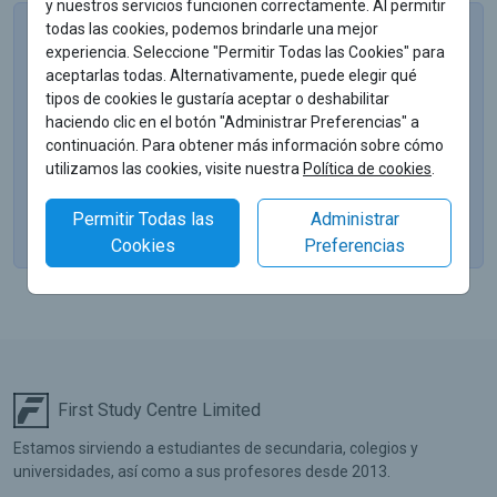
y nuestros servicios funcionen correctamente. Al permitir
todas las cookies, podemos brindarle una mejor
Acceso a millones de documentos de estudio
experiencia. Seleccione "Permitir Todas las Cookies" para
para todas sus tareas
aceptarlas todas. Alternativamente, puede elegir qué
Nuestra base de documentos incluye:
tipos de cookies le gustaría aceptar o deshabilitar
Guías de estudio
haciendo clic en el botón "Administrar Preferencias" a
Soluciones de libros de texto
continuación. Para obtener más información sobre cómo
Trabajos de investigación
utilizamos las cookies, visite nuestra
Política de cookies
.
Informes de laboratorio
Apuntes
Permitir Todas las
Administrar
Cookies
Preferencias
First Study Centre Limited
Estamos sirviendo a estudiantes de secundaria, colegios y
universidades, así como a sus profesores desde 2013.