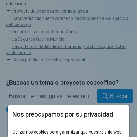
educación
Proyecto de empresa de comida rápida
Características que favorecen y desfavorecen en el ejercicio
del liderazgo
Desarrollo social contemporáneo
La Segunda Guerra Mundial
Las potencialidades del ser humano y factores que afectan
su desarrollo
Casos prácticos: Derecho Empresarial
¿Buscas un tema o proyecto específico?
Buscar
cualquier palabra
todas las palabras
Nos preocupamos por su privacidad
Utilizamos cookies para garantizar que nuestro sitio web